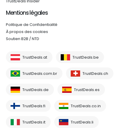
TrustDeals Insider
Mentions légales
Politique de Confidentialité
À propos des cookies
Soutien B2B / NTD
TrustDeals.at
TrustDeals.be
TrustDeals.com.br
TrustDeals.ch
TrustDeals.de
TrustDeals.es
TrustDeals.fi
TrustDeals.co.in
TrustDeals.it
TrustDeals.li