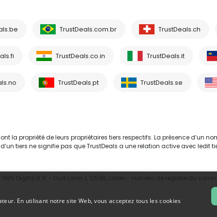
als.be
TrustDeals.com.br
TrustDeals.ch
ls.fi
TrustDeals.co.in
TrustDeals.it
ls.no
TrustDeals.pt
TrustDeals.se
 la propriété de leurs propriétaires tiers respectifs. La présence d’un no
tiers ne signifie pas que TrustDeals a une relation active avec ledit tie
MS Digital B.V. - Oud Laren 1, 1251BL, Laren - numéro de registre du com
ateur. En utilisant notre site Web, vous acceptez tous les cookies