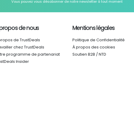
Vous pouvez vous désabonner de notre newsletter à tout moment
 propos de nous
Mentions légales
propos de TrustDeals
Politique de Confidentialité
availler chez TrustDeals
À propos des cookies
tre programme de partenariat
Soutien B2B / NTD
ustDeals Insider