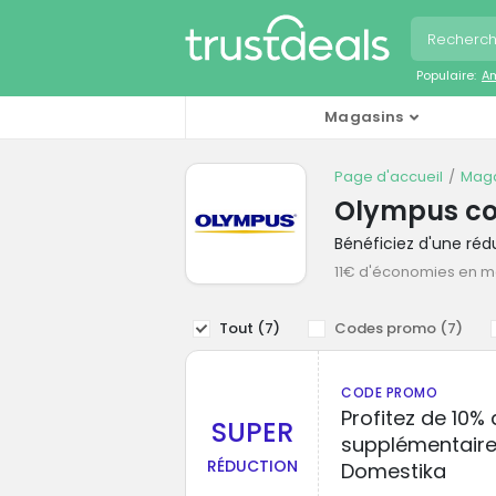
Populaire:
A
Magasins
Page d'accueil
Maga
Olympus c
Bénéficiez d'une ré
11€ d'économies en 
Tout (
7
)
Codes promo (
7
)
CODE PROMO
Profitez de 10%
SUPER
supplémentaire
RÉDUCTION
Domestika