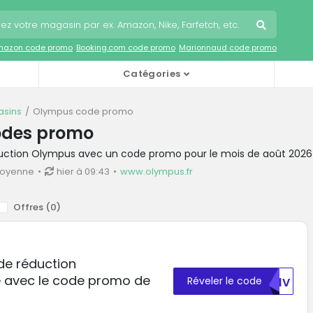
mazon code promo
Booking.com code promo
Marionnaud code promo
Catégories
sins
Olympus code promo
odes promo
duction Olympus avec un code promo pour le mois de août 2026
moyenne
hier à 09:43
www.olympus.fr
Offres (
0
)
 de réduction
 avec le code promo de
Réveler le code
TK1V