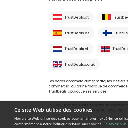
TrustDeals.at
TrustDe
TrustDeals.es
TrustDea
TrustDeals.nl
TrustDea
TrustDeals.co.uk
Les noms commerciaux et marques de tiers sont
commercial ou d’une marque de commerce d’un 
TrustDeals approuve ses services.
© 2026 TrustDeals est une marque déposée d’A
Ce site Web utilise des cookies
80264174 - numéro de TVA: NL861609360B01
Notre site Web utilise des cookies pour améliorer l'expérience utilis
conformément à notre Politique relative aux cookies.
En savoir plus