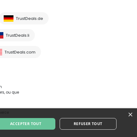
TrustDeals.de
TrustDeals.li
TrustDeals.com
m
rs, ou que
×
merce
ACCEPTER TOUT
REFUSER TOUT