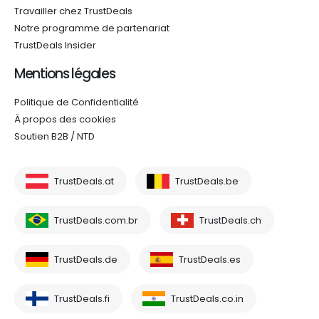
Travailler chez TrustDeals
Notre programme de partenariat
TrustDeals Insider
Mentions légales
Politique de Confidentialité
À propos des cookies
Soutien B2B / NTD
TrustDeals.at
TrustDeals.be
TrustDeals.com.br
TrustDeals.ch
TrustDeals.de
TrustDeals.es
TrustDeals.fi
TrustDeals.co.in