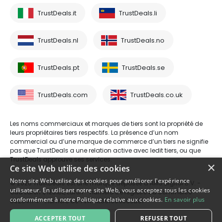
TrustDeals.it
TrustDeals.li
TrustDeals.nl
TrustDeals.no
TrustDeals.pt
TrustDeals.se
TrustDeals.com
TrustDeals.co.uk
Les noms commerciaux et marques de tiers sont la propriété de
leurs propriétaires tiers respectifs. La présence d’un nom
commercial ou d’une marque de commerce d’un tiers ne signifie
pas que TrustDeals a une relation active avec ledit tiers, ou que
TrustDeals approuve ses services.
×
Ce site Web utilise des cookies
Notre site Web utilise des cookies pour améliorer l'expérience
© 2026 TrustDeals est une marque déposée d’AMS Digital B.V. -
utilisateur. En utilisant notre site Web, vous acceptez tous les cookies
Oud Laren 1, 1251BL, Laren - numéro de registre du commerce
conformément à notre Politique relative aux cookies.
En savoir plus
80264174 - numéro de TVA: NL861609360B01
ACCEPTER TOUT
REFUSER TOUT