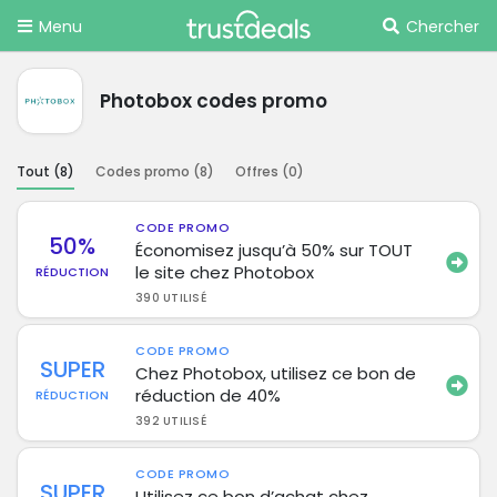
Menu
Chercher
Photobox codes promo
Tout (
8
)
Codes promo (
8
)
Offres (
0
)
CODE PROMO
50%
Économisez jusqu’à 50% sur TOUT
le site chez Photobox
RÉDUCTION
390 UTILISÉ
CODE PROMO
SUPER
Chez Photobox, utilisez ce bon de
réduction de 40%
RÉDUCTION
392 UTILISÉ
CODE PROMO
SUPER
Utilisez ce bon d’achat chez