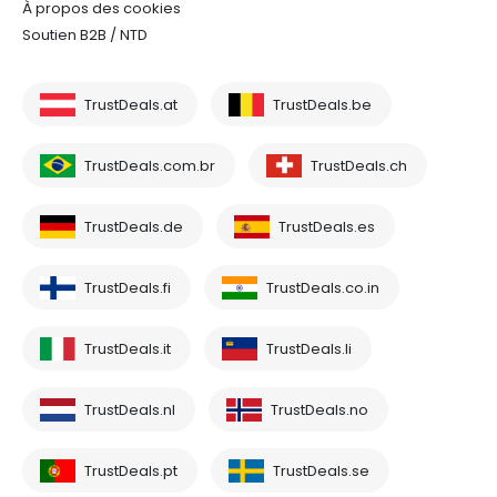
À propos des cookies
Soutien B2B / NTD
TrustDeals.at
TrustDeals.be
TrustDeals.com.br
TrustDeals.ch
TrustDeals.de
TrustDeals.es
TrustDeals.fi
TrustDeals.co.in
TrustDeals.it
TrustDeals.li
TrustDeals.nl
TrustDeals.no
TrustDeals.pt
TrustDeals.se