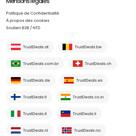
Mentions légales
Politique de Confidentialité
À propos des cookies
Soutien B2B / NTD
TrustDeals.at
TrustDeals.be
TrustDeals.com.br
TrustDeals.ch
TrustDeals.de
TrustDeals.es
TrustDeals.fi
TrustDeals.co.in
TrustDeals.it
TrustDeals.li
TrustDeals.nl
TrustDeals.no