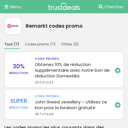
Menu
Chercher
Remarkt codes promo
Tout (
7
)
Codes promo (
7
)
Offres (
0
)
CODE PROMO
Obtenez 10% de réduction
30%
supplémentaire avec notre bon de
RÉDUCTION
réduction Domestika
232 UTILISÉ
CODE PROMO
SUPER
John Greed Jewellery – Utilisez ce
bon pour la livraison gratuite
RÉDUCTION
457 UTILISÉ
Les codes promo les plus courants dans des