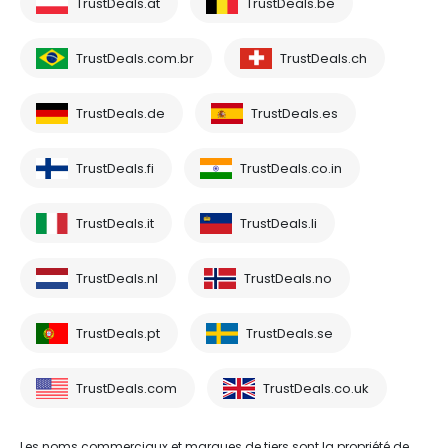
TrustDeals.at
TrustDeals.be
TrustDeals.com.br
TrustDeals.ch
TrustDeals.de
TrustDeals.es
TrustDeals.fi
TrustDeals.co.in
TrustDeals.it
TrustDeals.li
TrustDeals.nl
TrustDeals.no
TrustDeals.pt
TrustDeals.se
TrustDeals.com
TrustDeals.co.uk
Les noms commerciaux et marques de tiers sont la propriété de