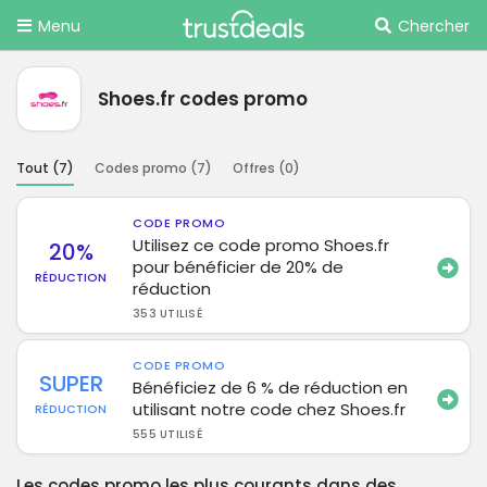
Menu
Chercher
Shoes.fr codes promo
Tout (
7
)
Codes promo (
7
)
Offres (
0
)
CODE PROMO
Utilisez ce code promo Shoes.fr
20%
pour bénéficier de 20% de
RÉDUCTION
réduction
353 UTILISÉ
CODE PROMO
SUPER
Bénéficiez de 6 % de réduction en
utilisant notre code chez Shoes.fr
RÉDUCTION
555 UTILISÉ
Les codes promo les plus courants dans des