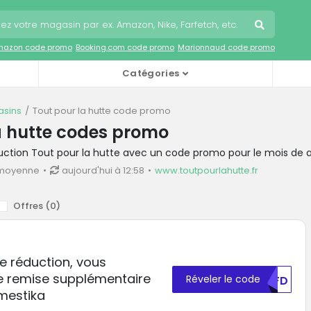
mazon code promo
Booking.com code promo
Marionnaud code promo
Catégories
sins
Tout pour la hutte code promo
a hutte codes promo
duction Tout pour la hutte avec un code promo pour le mois de 
 moyenne
aujourd'hui à 12:58
www.toutpourlahutte.fr
Offres (
0
)
e réduction, vous
ne remise supplémentaire
Réveler le code
OTFD
mestika