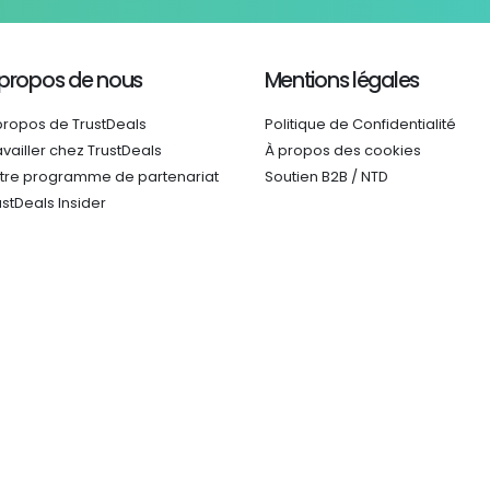
 propos de nous
Mentions légales
propos de TrustDeals
Politique de Confidentialité
availler chez TrustDeals
À propos des cookies
tre programme de partenariat
Soutien B2B / NTD
ustDeals Insider