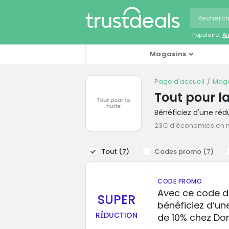
Populaire:
A
Magasins
Page d'accueil
Maga
Tout pour l
Bénéficiez d'une ré
23€ d'économies en
Tout (
7
)
Codes promo (
7
)
CODE PROMO
Avec ce code d
SUPER
bénéficiez d’u
RÉDUCTION
de 10% chez Do