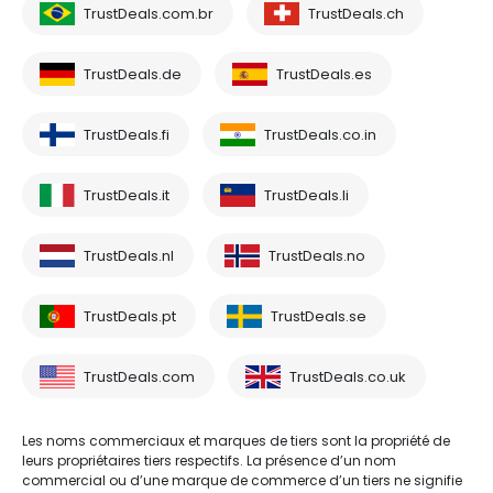
TrustDeals.com.br
TrustDeals.ch
TrustDeals.de
TrustDeals.es
TrustDeals.fi
TrustDeals.co.in
TrustDeals.it
TrustDeals.li
TrustDeals.nl
TrustDeals.no
TrustDeals.pt
TrustDeals.se
TrustDeals.com
TrustDeals.co.uk
Les noms commerciaux et marques de tiers sont la propriété de
leurs propriétaires tiers respectifs. La présence d’un nom
commercial ou d’une marque de commerce d’un tiers ne signifie