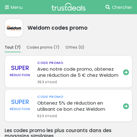
Menu
Chercher
Weldom codes promo
Tout (
7
)
Codes promo (
7
)
Offres (
0
)
CODE PROMO
SUPER
Avec notre code promo, obtenez
une réduction de 5 € chez Weldom
RÉDUCTION
353 UTILISÉ
CODE PROMO
SUPER
Obtenez 5% de réduction en
utilisant ce bon chez Weldom
RÉDUCTION
523 UTILISÉ
Les codes promo les plus courants dans des
magasins similaires