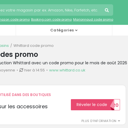
mazon code promo
Booking.com code promo
Marionnaud code promo
Catégories
sins
Whittard code promo
odes promo
duction Whittard avec un code promo pour le mois de août 2026
moyenne
hier à 14:55
www.whittard.co.uk
TILISÉ DANS DES BOUTIQUES
Réveler le code
BIENVENUE20
ur les accessoires
PLUS D'INFORMATION