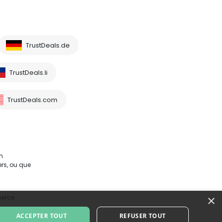
TrustDeals.de
TrustDeals.li
TrustDeals.com
m
rs, ou que
×
merce
ACCEPTER TOUT
REFUSER TOUT