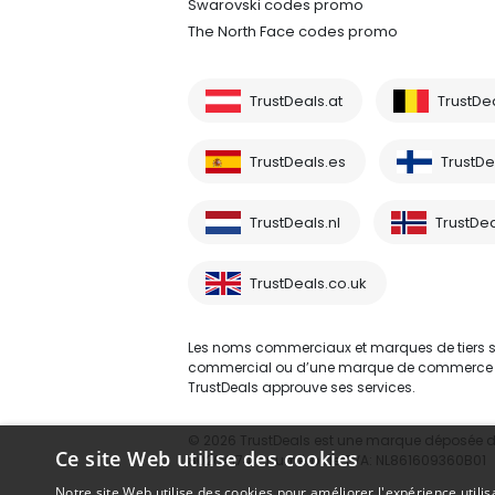
Swarovski codes promo
The North Face codes promo
TrustDeals.at
TrustDe
TrustDeals.es
TrustDea
TrustDeals.nl
TrustDea
TrustDeals.co.uk
Les noms commerciaux et marques de tiers sont
commercial ou d’une marque de commerce d’un 
TrustDeals approuve ses services.
© 2026 TrustDeals est une marque déposée d’A
Ce site Web utilise des cookies
80264174 - numéro de TVA: NL861609360B01
Notre site Web utilise des cookies pour améliorer l'expérience utilis