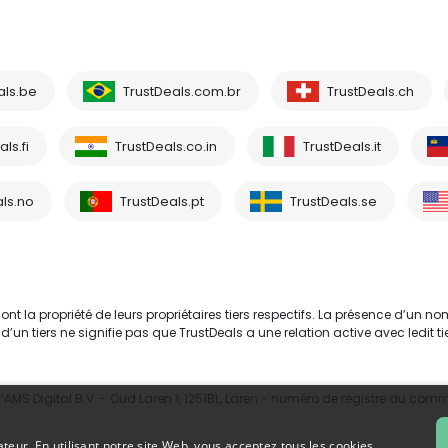
als.be
TrustDeals.com.br
TrustDeals.ch
ls.fi
TrustDeals.co.in
TrustDeals.it
ls.no
TrustDeals.pt
TrustDeals.se
 la propriété de leurs propriétaires tiers respectifs. La présence d’un no
tiers ne signifie pas que TrustDeals a une relation active avec ledit tie
MS Digital B.V. - Oud Laren 1, 1251BL, Laren - numéro de registre du com
ateur. En utilisant notre site Web, vous acceptez tous les cookies