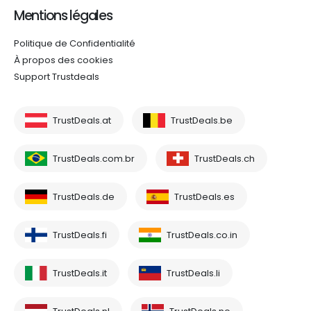
Mentions légales
Politique de Confidentialité
À propos des cookies
Support Trustdeals
TrustDeals.at
TrustDeals.be
TrustDeals.com.br
TrustDeals.ch
TrustDeals.de
TrustDeals.es
TrustDeals.fi
TrustDeals.co.in
TrustDeals.it
TrustDeals.li