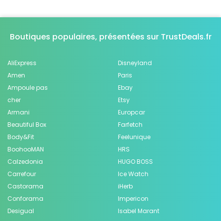
Boutiques populaires, présentées sur TrustDeals.fr
AliExpress
Disneyland
Amen
Paris
Ampoule pas
Ebay
cher
Etsy
Armani
Europcar
Beautiful Box
Farfetch
Body&Fit
Feelunique
BoohooMAN
HRS
Calzedonia
HUGO BOSS
Carrefour
Ice Watch
Castorama
iHerb
Conforama
Impericon
Desigual
Isabel Marant