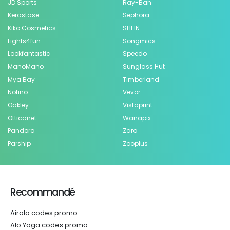
JD Sports
Ray-Ban
Kerastase
Sephora
Kiko Cosmetics
SHEIN
Lights4fun
Songmics
Lookfantastic
Speedo
ManoMano
Sunglass Hut
Mya Bay
Timberland
Notino
Vevor
Oakley
Vistaprint
Otticanet
Wanapix
Pandora
Zara
Parship
Zooplus
Recommandé
Airalo codes promo
Alo Yoga codes promo