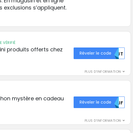
 En magasin et en ligne
 exclusions s’appliquent.
 VÉRIFIÉ
ni produits offerts chez
Réveler le code
MZJT
PLUS D'INFORMATION
chon mystère en cadeau
Réveler le code
NJJF
PLUS D'INFORMATION