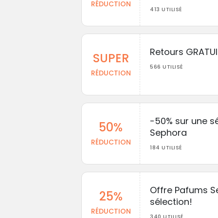
RÉDUCTION
413 UTILISÉ
Retours GRATUI
SUPER
566 UTILISÉ
RÉDUCTION
-50% sur une sé
50%
Sephora
RÉDUCTION
184 UTILISÉ
Offre Pafums S
25%
sélection!
RÉDUCTION
340 UTILISÉ