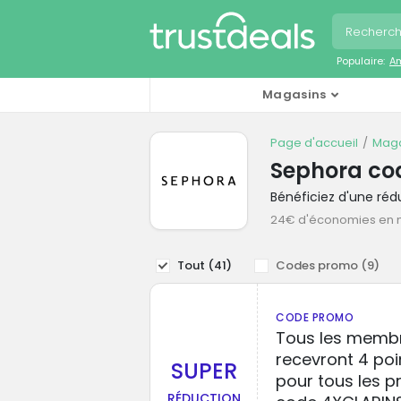
Populaire:
A
Magasins
Page d'accueil
Maga
Sephora co
Bénéficiez d'une ré
24€ d'économies en
Tout (
41
)
Codes promo (
9
)
CODE PROMO
Tous les membr
recevront 4 poi
SUPER
pour tous les pro
RÉDUCTION