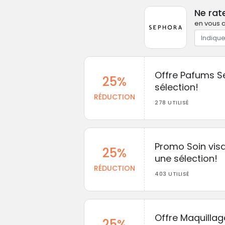
Ne rat
en vous a
Offre Pafums S
25%
sélection!
RÉDUCTION
278 UTILISÉ
Promo Soin vis
25%
une sélection!
RÉDUCTION
403 UTILISÉ
Offre Maquillag
25%