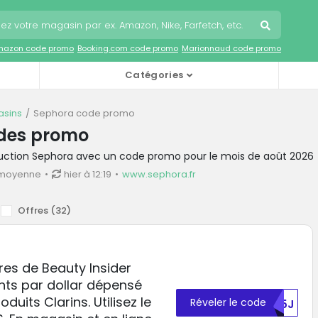
mazon code promo
Booking.com code promo
Marionnaud code promo
Catégories
sins
Sephora code promo
des promo
duction Sephora avec un code promo pour le mois de août 2026
 moyenne
hier à 12:19
www.sephora.fr
Offres (
32
)
es de Beauty Insider
nts par dollar dépensé
duits Clarins. Utilisez le
Réveler le code
U05J