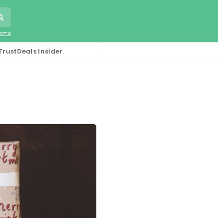
romo
TrustDeals Insider