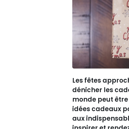
Les fêtes approc
dénicher les cade
monde peut être u
idées cadeaux po
aux indispensable
inspirer et rende