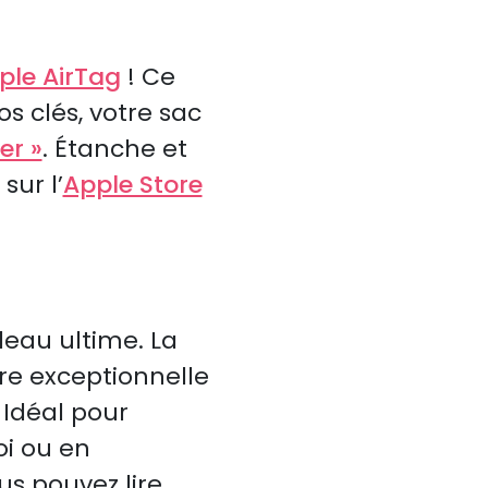
ple AirTag
! Ce
s clés, votre sac
er »
. Étanche et
sur l’
Apple Store
deau ultime. La
re exceptionnelle
 Idéal pour
oi ou en
s pouvez lire