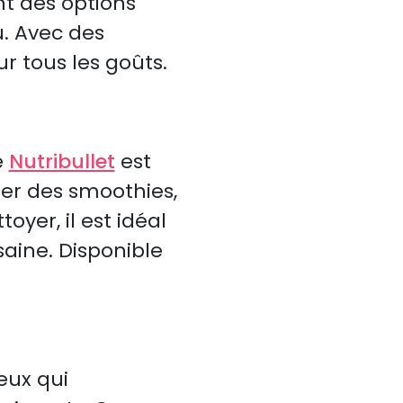
t des options
. Avec des
r tous les goûts.
e
Nutribullet
est
er des smoothies,
oyer, il est idéal
aine. Disponible
eux qui