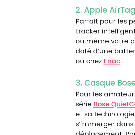
2. Apple AirTa
Parfait pour les p
tracker intellige
ou même votre por
doté d’une batteri
ou chez
Fnac
.
3. Casque Bos
Pour les amateur
série
Bose QuietC
et sa technologie
s’immerger dans s
déplacement. Pour