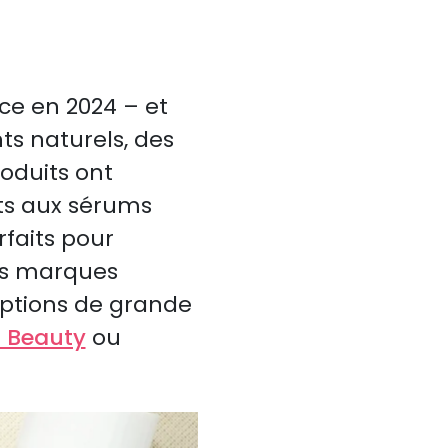
ce en 2024 – et
ts naturels, des
oduits ont
ts aux sérums
rfaits pour
Des marques
options de grande
t Beauty
ou