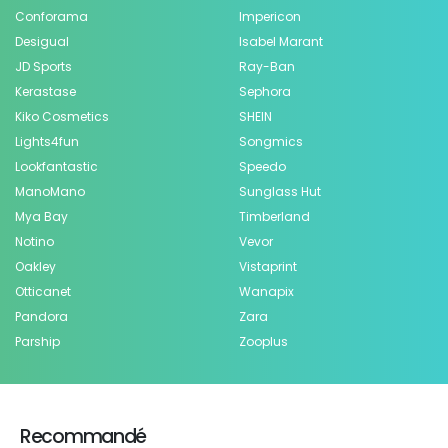
Conforama
Impericon
Desigual
Isabel Marant
JD Sports
Ray-Ban
Kerastase
Sephora
Kiko Cosmetics
SHEIN
Lights4fun
Songmics
Lookfantastic
Speedo
ManoMano
Sunglass Hut
Mya Bay
Timberland
Notino
Vevor
Oakley
Vistaprint
Otticanet
Wanapix
Pandora
Zara
Parship
Zooplus
Recommandé