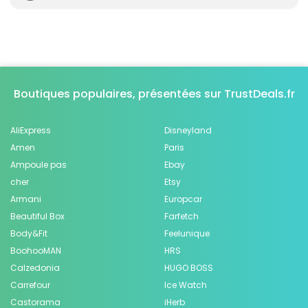
Boutiques populaires, présentées sur TrustDeals.fr
AliExpress
Disneyland
Amen
Paris
Ampoule pas
Ebay
cher
Etsy
Armani
Europcar
Beautiful Box
Farfetch
Body&Fit
Feelunique
BoohooMAN
HRS
Calzedonia
HUGO BOSS
Carrefour
Ice Watch
Castorama
iHerb