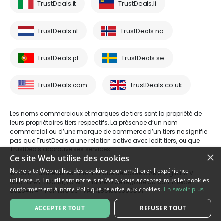
TrustDeals.it
TrustDeals.li
TrustDeals.nl
TrustDeals.no
TrustDeals.pt
TrustDeals.se
TrustDeals.com
TrustDeals.co.uk
Les noms commerciaux et marques de tiers sont la propriété de
leurs propriétaires tiers respectifs. La présence d’un nom
commercial ou d’une marque de commerce d’un tiers ne signifie
pas que TrustDeals a une relation active avec ledit tiers, ou que
TrustDeals approuve ses services.
×
Ce site Web utilise des cookies
Notre site Web utilise des cookies pour améliorer l'expérience
© 2026 TrustDeals est une marque déposée d’AMS Digital B.V. -
utilisateur. En utilisant notre site Web, vous acceptez tous les cookies
Oud Laren 1, 1251BL, Laren - numéro de registre du commerce
conformément à notre Politique relative aux cookies.
En savoir plus
80264174 - numéro de TVA: NL861609360B01
ACCEPTER TOUT
REFUSER TOUT