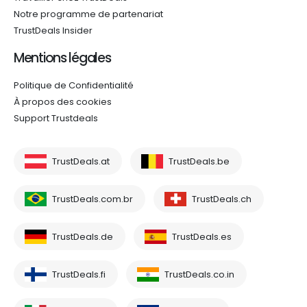
Notre programme de partenariat
TrustDeals Insider
Mentions légales
Politique de Confidentialité
À propos des cookies
Support Trustdeals
TrustDeals.at
TrustDeals.be
TrustDeals.com.br
TrustDeals.ch
TrustDeals.de
TrustDeals.es
TrustDeals.fi
TrustDeals.co.in