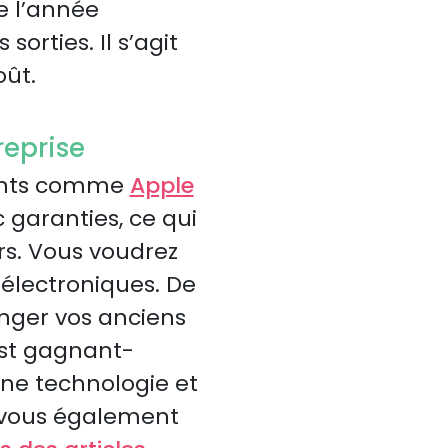
e l’année
orties. Il s’agit
oût.
reprise
llants comme
Apple
 garanties, ce qui
ers. Vous voudrez
 électroniques. De
anger vos anciens
est gagnant-
ne technologie et
z-vous également