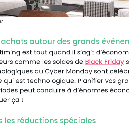
V
os achats autour des grands événe
iming est tout quand il s’agit d’économi
urs comme les soldes de
Black Friday
s
hnologiques du Cyber Monday sont célèb
ce qui est technologique. Planifier vos g
riodes peut conduire à d’énormes écon
er ça !
s les réductions spéciales