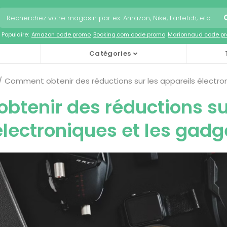
Populaire:
Amazon code promo
Booking.com code promo
Marionnaud code p
Catégories
Comment obtenir des réductions sur les appareils électro
tenir des réductions su
électroniques et les gadg