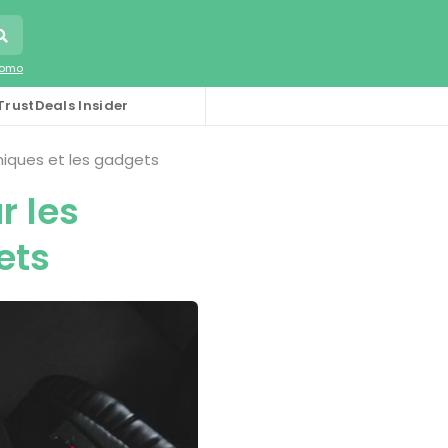
romo
TrustDeals Insider
niques et les gadgets
r les
ets