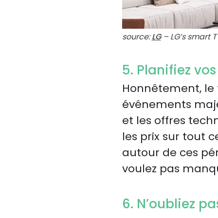
source:
LG
– LG’s smart T
5. Planifiez v
Honnêtement, le t
événements maje
et les offres tec
les prix sur tout 
autour de ces pé
voulez pas manqu
6. N’oubliez pa