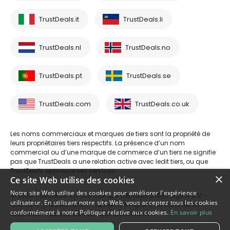
TrustDeals.it
TrustDeals.li
TrustDeals.nl
TrustDeals.no
TrustDeals.pt
TrustDeals.se
TrustDeals.com
TrustDeals.co.uk
Les noms commerciaux et marques de tiers sont la propriété de
leurs propriétaires tiers respectifs. La présence d’un nom
commercial ou d’une marque de commerce d’un tiers ne signifie
pas que TrustDeals a une relation active avec ledit tiers, ou que
TrustDeals approuve ses services.
×
Ce site Web utilise des cookies
Notre site Web utilise des cookies pour améliorer l'expérience
© 2026 TrustDeals est une marque déposée d’AMS Digital B.V. -
utilisateur. En utilisant notre site Web, vous acceptez tous les cookies
Oud Laren 1, 1251BL, Laren - numéro de registre du commerce
conformément à notre Politique relative aux cookies.
En savoir plus
80264174 - numéro de TVA: NL861609360B01