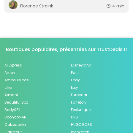
Florence Stroink
4 min
Boutiques populaires, présentées sur TrustDeals.fr
AliExpress
Disneyland
Amen
Paris
Ampoule pas
Ebay
cher
Etsy
Armani
Europcar
Beautiful Box
Farfetch
Body&Fit
Feelunique
BoohooMAN
HRS
Calzedonia
HUGO BOSS
Carrefour
Ice Watch