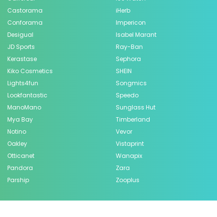
Castorama
iHerb
Conforama
Impericon
Desigual
Isabel Marant
JD Sports
Ray-Ban
Kerastase
Sephora
Kiko Cosmetics
SHEIN
Lights4fun
Songmics
Lookfantastic
Speedo
ManoMano
Sunglass Hut
Mya Bay
Timberland
Notino
Vevor
Oakley
Vistaprint
Otticanet
Wanapix
Pandora
Zara
Parship
Zooplus