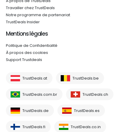
À propos de TrustDeals
Travailler chez TrustDeals
Notre programme de partenariat
TrustDeals Insider
Mentions légales
Politique de Confidentialité
À propos des cookies
Support Trustdeals
TrustDeals.at
TrustDeals.be
TrustDeals.com.br
TrustDeals.ch
TrustDeals.de
TrustDeals.es
TrustDeals.fi
TrustDeals.co.in