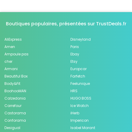
Boutiques populaires, présentées sur TrustDeals.fr
AliExpress
Disneyland
Amen
Paris
Ampoule pas
Ebay
cher
Etsy
Armani
Europcar
Beautiful Box
Farfetch
Body&Fit
Feelunique
BoohooMAN
HRS
Calzedonia
HUGO BOSS
Carrefour
Ice Watch
Castorama
iHerb
Conforama
Impericon
Desigual
Isabel Marant