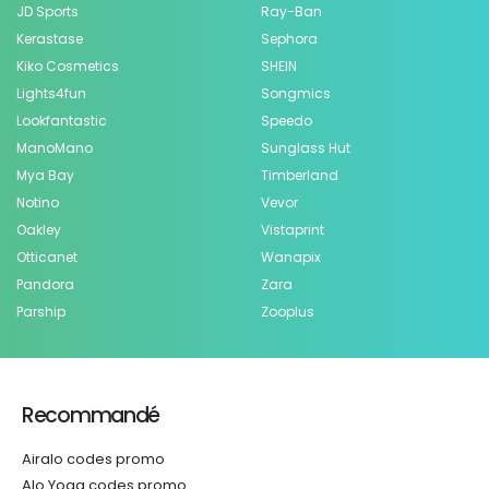
JD Sports
Ray-Ban
Kerastase
Sephora
Kiko Cosmetics
SHEIN
Lights4fun
Songmics
Lookfantastic
Speedo
ManoMano
Sunglass Hut
Mya Bay
Timberland
Notino
Vevor
Oakley
Vistaprint
Otticanet
Wanapix
Pandora
Zara
Parship
Zooplus
Recommandé
Airalo codes promo
Alo Yoga codes promo