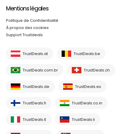
Mentions légales
Politique de Confidentialité
À propos des cookies
Support Trustdeals
TrustDeals.at
TrustDeals.be
TrustDeals.com.br
TrustDeals.ch
TrustDeals.de
TrustDeals.es
TrustDeals.fi
TrustDeals.co.in
TrustDeals.it
TrustDeals.li