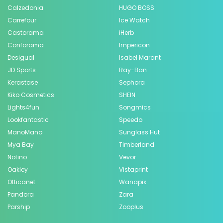
Calzedonia
HUGO BOSS
Carrefour
Ice Watch
Castorama
iHerb
Conforama
Impericon
Desigual
Isabel Marant
JD Sports
Ray-Ban
Kerastase
Sephora
Kiko Cosmetics
SHEIN
Lights4fun
Songmics
Lookfantastic
Speedo
ManoMano
Sunglass Hut
Mya Bay
Timberland
Notino
Vevor
Oakley
Vistaprint
Otticanet
Wanapix
Pandora
Zara
Parship
Zooplus