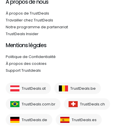
À propos de nous
À propos de TrustDeals
Travailler chez TrustDeals
Notre programme de partenariat
TrustDeals Insider
Mentions légales
Politique de Confidentialité
À propos des cookies
Support Trustdeals
TrustDeals.at
TrustDeals.be
TrustDeals.com.br
TrustDeals.ch
TrustDeals.de
TrustDeals.es