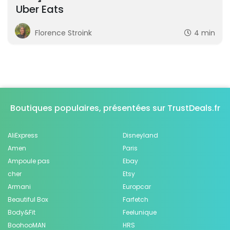
Uber Eats
Florence Stroink
4 min
Boutiques populaires, présentées sur TrustDeals.fr
AliExpress
Disneyland
Amen
Paris
Ampoule pas
Ebay
cher
Etsy
Armani
Europcar
Beautiful Box
Farfetch
Body&Fit
Feelunique
BoohooMAN
HRS