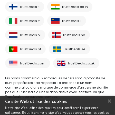
TrustDeals.fi
TrustDeals.co.in
TrustDeals.it
TrustDeals.li
TrustDeals.nl
TrustDeals.no
TrustDeals.pt
TrustDeals.se
TrustDeals.com
TrustDeals.co.uk
Les noms commerciaux et marques de tiers sont la propriété de
leurs propriétaires tiers respectifs. La présence d’un nom
commercial ou d’une marque de commerce d’un tiers ne signifie
pas que TrustDeals a une relation active avec ledit tiers, ou que
TrustDeals approuve ses services.
×
Ce site Web utilise des cookies
Notre site Web utilise des cookies pour améliorer l'expérience
© 2026 TrustDeals est une marque déposée d’AMS Digital B.V. -
utilisateur. En utilisant notre site Web, vous acceptez tous les cookies
Oud Laren 1, 1251BL, Laren - numéro de registre du commerce