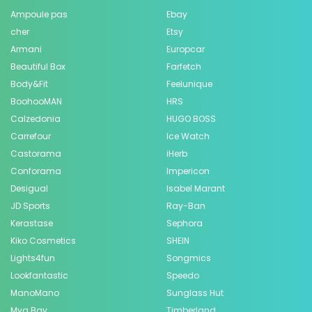
Ampoule pas
Ebay
cher
Etsy
Armani
Europcar
Beautiful Box
Farfetch
Body&Fit
Feelunique
BoohooMAN
HRS
Calzedonia
HUGO BOSS
Carrefour
Ice Watch
Castorama
iHerb
Conforama
Impericon
Desigual
Isabel Marant
JD Sports
Ray-Ban
Kerastase
Sephora
Kiko Cosmetics
SHEIN
Lights4fun
Songmics
Lookfantastic
Speedo
ManoMano
Sunglass Hut
Mya Bay
Timberland