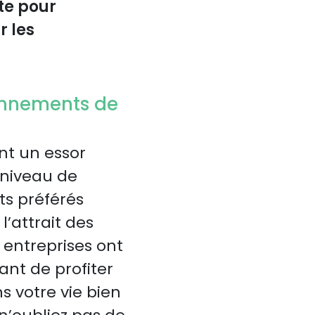
te pour
r les
onnements de
t un essor
 niveau de
ts préférés
l’attrait des
entreprises ont
tant de profiter
s votre vie bien