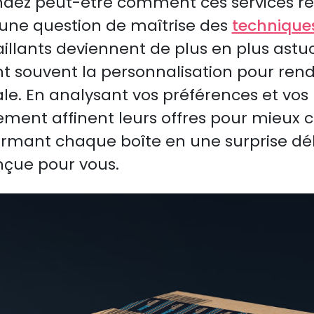
ez peut-être comment ces services réu
st une question de maîtrise des
techniques
taillants deviennent de plus en plus astu
ant souvent la personnalisation pour ren
le. En analysant vos préférences et vos r
ement affinent leurs offres pour mieux 
ormant chaque boîte en une surprise dél
çue pour vous.