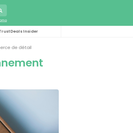
romo
TrustDeals Insider
rce de détail
onnement