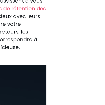
ssissent à vous
 de rétention des
cieux avec leurs
dre votre
etours, les
correspondre à
icieuse,