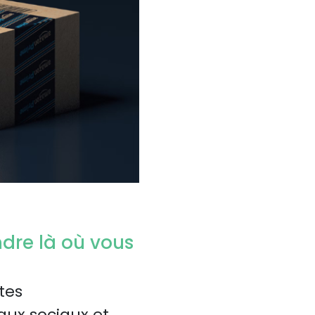
dre là où vous
tes
aux sociaux et