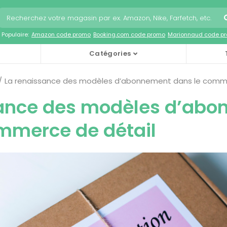
Populaire:
Amazon code promo
Booking.com code promo
Marionnaud code p
Catégories
La renaissance des modèles d’abonnement dans le comme
sance des modèles d’ab
mmerce de détail