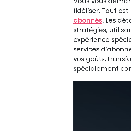
Vous vous demand
fidéliser. Tout e
abonnés
. Les dé
stratégies, utilis
expérience spécia
services d’abonn
vos goûts, transf
spécialement con