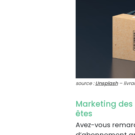
source :
Unsplash
– livr
Marketing des 
êtes
Avez-vous remarq
d’abonnement app