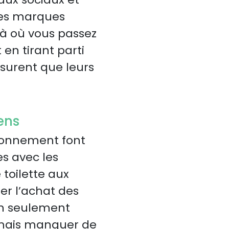
Les marques
là où vous passez
n tirant parti
ssurent que leurs
ens
bonnement font
s avec les
e toilette aux
er l’achat des
non seulement
amais manquer de