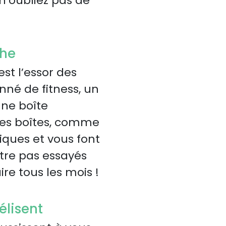
n’oubliez pas de
che
st l’essor des
né de fitness, un
une boîte
Ces boîtes, comme
iques et vous font
tre pas essayés
e tous les mois !
élisent