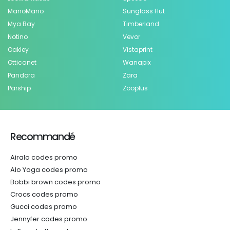
ManoMano
Sunglass Hut
Mya Bay
Timberland
Notino
Vevor
Oakley
Vistaprint
Otticanet
Wanapix
Pandora
Zara
Parship
Zooplus
Recommandé
Airalo codes promo
Alo Yoga codes promo
Bobbi brown codes promo
Crocs codes promo
Gucci codes promo
Jennyfer codes promo