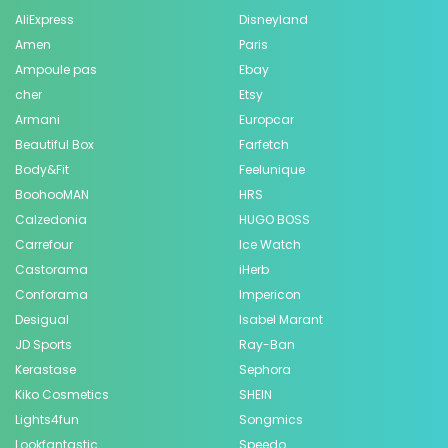
AliExpress
Disneyland
Amen
Paris
Ampoule pas
Ebay
cher
Etsy
Armani
Europcar
Beautiful Box
Farfetch
Body&Fit
Feelunique
BoohooMAN
HRS
Calzedonia
HUGO BOSS
Carrefour
Ice Watch
Castorama
iHerb
Conforama
Impericon
Desigual
Isabel Marant
JD Sports
Ray-Ban
Kerastase
Sephora
Kiko Cosmetics
SHEIN
Lights4fun
Songmics
Lookfantastic
Speedo