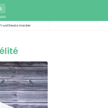
romo
TrustDeals Insider
lité