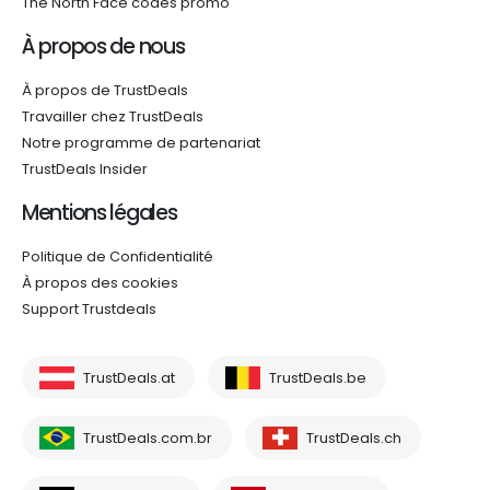
The North Face codes promo
À propos de nous
À propos de TrustDeals
Travailler chez TrustDeals
Notre programme de partenariat
TrustDeals Insider
Mentions légales
Politique de Confidentialité
À propos des cookies
Support Trustdeals
TrustDeals.at
TrustDeals.be
TrustDeals.com.br
TrustDeals.ch