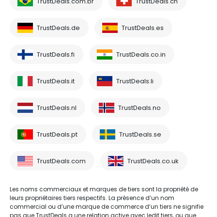
TrustDeals.com.br
TrustDeals.ch
TrustDeals.de
TrustDeals.es
TrustDeals.fi
TrustDeals.co.in
TrustDeals.it
TrustDeals.li
TrustDeals.nl
TrustDeals.no
TrustDeals.pt
TrustDeals.se
TrustDeals.com
TrustDeals.co.uk
Les noms commerciaux et marques de tiers sont la propriété de
leurs propriétaires tiers respectifs. La présence d’un nom
commercial ou d’une marque de commerce d’un tiers ne signifie
pas que TrustDeals a une relation active avec ledit tiers, ou que