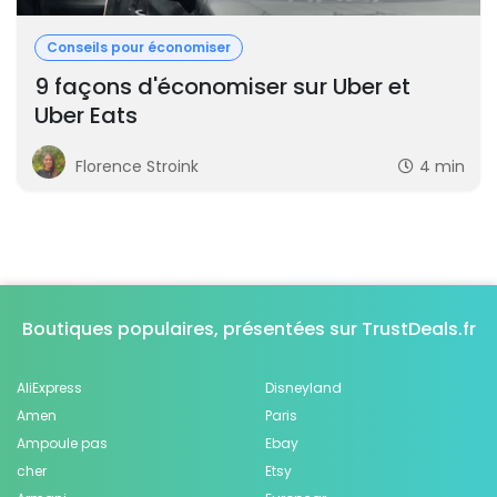
Conseils pour économiser
9 façons d'économiser sur Uber et
Uber Eats
Florence Stroink
4 min
Boutiques populaires, présentées sur TrustDeals.fr
AliExpress
Disneyland
Amen
Paris
Ampoule pas
Ebay
cher
Etsy