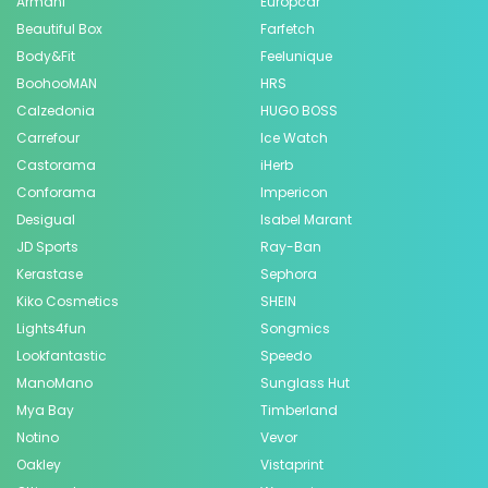
Armani
Europcar
Beautiful Box
Farfetch
Body&Fit
Feelunique
BoohooMAN
HRS
Calzedonia
HUGO BOSS
Carrefour
Ice Watch
Castorama
iHerb
Conforama
Impericon
Desigual
Isabel Marant
JD Sports
Ray-Ban
Kerastase
Sephora
Kiko Cosmetics
SHEIN
Lights4fun
Songmics
Lookfantastic
Speedo
ManoMano
Sunglass Hut
Mya Bay
Timberland
Notino
Vevor
Oakley
Vistaprint