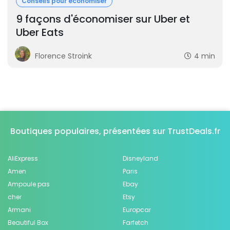
Conseils pour économiser
9 façons d'économiser sur Uber et
Uber Eats
Florence Stroink
4 min
Boutiques populaires, présentées sur TrustDeals.fr
AliExpress
Disneyland
Amen
Paris
Ampoule pas
Ebay
cher
Etsy
Armani
Europcar
Beautiful Box
Farfetch