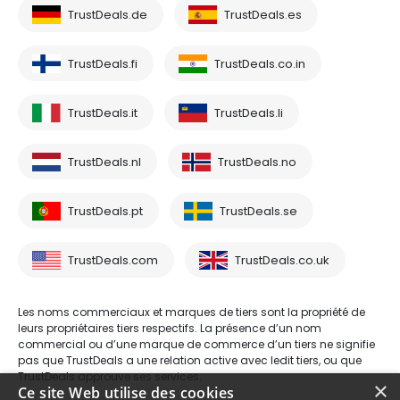
TrustDeals.de
TrustDeals.es
TrustDeals.fi
TrustDeals.co.in
TrustDeals.it
TrustDeals.li
TrustDeals.nl
TrustDeals.no
TrustDeals.pt
TrustDeals.se
TrustDeals.com
TrustDeals.co.uk
Les noms commerciaux et marques de tiers sont la propriété de
leurs propriétaires tiers respectifs. La présence d’un nom
commercial ou d’une marque de commerce d’un tiers ne signifie
pas que TrustDeals a une relation active avec ledit tiers, ou que
TrustDeals approuve ses services.
×
Ce site Web utilise des cookies