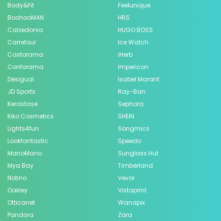
Body&Fit
Feelunique
BoohooMAN
HRS
Calzedonia
HUGO BOSS
Carrefour
Ice Watch
Castorama
iHerb
Conforama
Impericon
Desigual
Isabel Marant
JD Sports
Ray-Ban
Kerastase
Sephora
Kiko Cosmetics
SHEIN
Lights4fun
Songmics
Lookfantastic
Speedo
ManoMano
Sunglass Hut
Mya Bay
Timberland
Notino
Vevor
Oakley
Vistaprint
Otticanet
Wanapix
Pandora
Zara