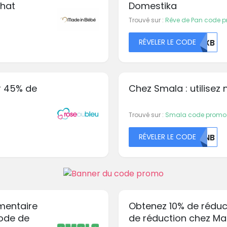
chat
Domestika
Trouvé sur :
Rêve de Pan code 
RÉVELER LE CODE
TEXB
ur 45% de
Chez Smala : utilisez
Trouvé sur :
Smala code promo
RÉVELER LE CODE
T0NB
mentaire
Obtenez 10% de réduc
code de
de réduction chez Ma