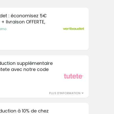
et : économisez 5€
 + livraison OFFERTE,
!
romo
éduction supplémentaire
utete avec notre code
PLUS D'INFORMATION
éduction à 10% de chez