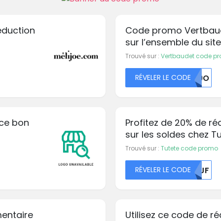
réduction
Code promo Vertbaud
sur l’ensemble du site
par ici les économies 
Trouvé sur :
Vertbaudet code p
RÉVELER LE CODE
TU9O
 ce bon
Profitez de 20% de r
sur les soldes chez T
de réduction
Trouvé sur :
Tutete code promo
RÉVELER LE CODE
MDJF
mentaire
Utilisez ce code de r