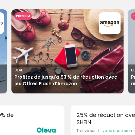
PREMIUM
P
DEAL
D
Profitez de jusqu'à 93 % de réduction avec
P
les Offres Flash d'Amazon
u
10% de
25% de réduction ave
SHEIN
Trouvé sur :
Lillydoo code prom