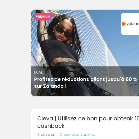
PREMIUM
DEAL
Profitez de réductions allant jusqu'à 60 %
sur Zalando !
Cleva | Utilisez ce bon pour obtenir 
cashback
Trouvé sur :
Cleva code promo