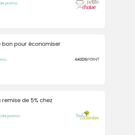
ode promo
 ce bon pour économiser
romo
la remise de 5% chez
code promo