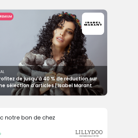
REMIUM
EAL
rofitez de jusqu'à 40 % de réduction sur
ne sélection d'articles | Isabel Marant
c notre bon de chez
o