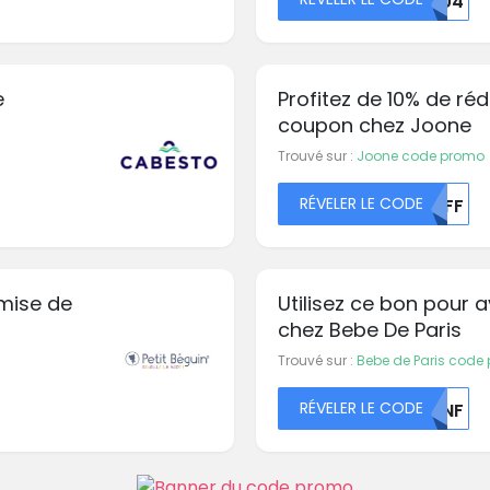
NDU4
e
Profitez de 10% de ré
coupon chez Joone
Trouvé sur :
Joone code promo
RÉVELER LE CODE
MDFF
emise de
Utilisez ce bon pour 
chez Bebe De Paris
Trouvé sur :
Bebe de Paris code
RÉVELER LE CODE
MDNF