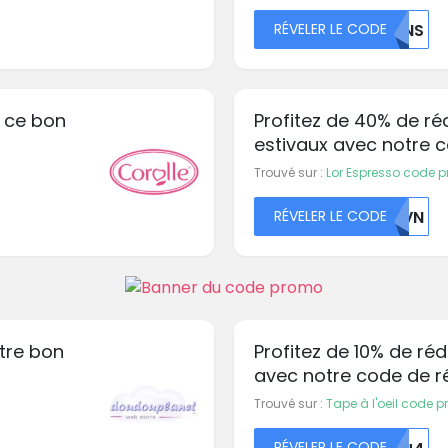
RÉVELER LE CODE
NTNS
 ce bon
Profitez de 40% de ré
estivaux avec notre 
Espresso
Trouvé sur :
Lor Espresso code 
RÉVELER LE CODE
UKVN
tre bon
Profitez de 10% de ré
avec notre code de r
Domestika
Trouvé sur :
Tape à l'oeil code 
RÉVELER LE CODE