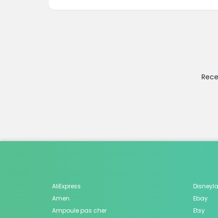
Rece
AliExpress
Disneyla
Amen
Ebay
Ampoule pas cher
Etsy