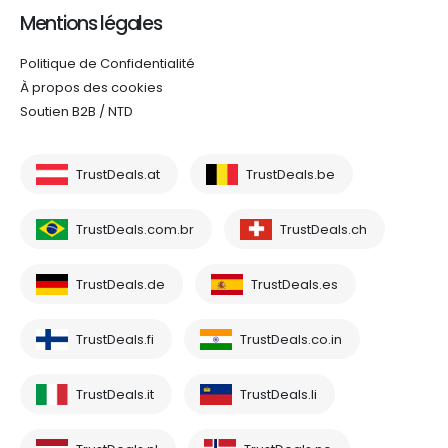
Mentions légales
Politique de Confidentialité
À propos des cookies
Soutien B2B / NTD
TrustDeals.at
TrustDeals.be
TrustDeals.com.br
TrustDeals.ch
TrustDeals.de
TrustDeals.es
TrustDeals.fi
TrustDeals.co.in
TrustDeals.it
TrustDeals.li