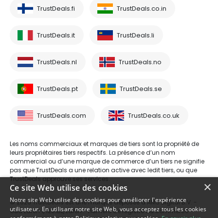
TrustDeals.fi
TrustDeals.co.in
TrustDeals.it
TrustDeals.li
TrustDeals.nl
TrustDeals.no
TrustDeals.pt
TrustDeals.se
TrustDeals.com
TrustDeals.co.uk
Les noms commerciaux et marques de tiers sont la propriété de
leurs propriétaires tiers respectifs. La présence d’un nom
commercial ou d’une marque de commerce d’un tiers ne signifie
pas que TrustDeals a une relation active avec ledit tiers, ou que
TrustDeals approuve ses services.
×
Ce site Web utilise des cookies
Notre site Web utilise des cookies pour améliorer l'expérience
© 2026 TrustDeals est une marque déposée d’AMS Digital B.V. -
utilisateur. En utilisant notre site Web, vous acceptez tous les cookies
Oud Laren 1, 1251BL, Laren - numéro de registre du commerce