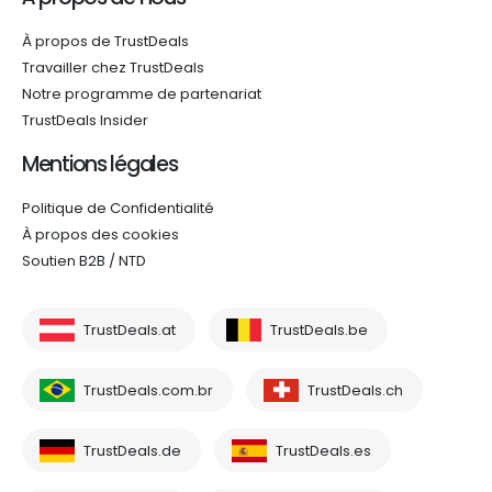
À propos de TrustDeals
Travailler chez TrustDeals
Notre programme de partenariat
TrustDeals Insider
Mentions légales
Politique de Confidentialité
À propos des cookies
Soutien B2B / NTD
TrustDeals.at
TrustDeals.be
TrustDeals.com.br
TrustDeals.ch
TrustDeals.de
TrustDeals.es