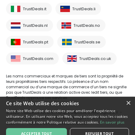
TrustDeals.it
TrustDeals.li
TrustDeals.nl
TrustDeals.no
TrustDeals.pt
TrustDeals.se
TrustDeals.com
TrustDeals.co.uk
Les noms commerciaux et marques de tiers sont la propriété de
leurs propriétaires tiers respectifs. La présence d’un nom
commercial ou d’une marque de commerce d’un tiers ne signifie
pas que TrustDeals a une relation active avec ledit tiers, ou que
TrustDeals approuve ses services.
×
Ce site Web utilise des cookies
Notre site Web utilise des cookies pour améliorer l'expérience
© 2026 TrustDeals est une marque déposée d’AMS Digital B.V. -
utilisateur. En utilisant notre site Web, vous acceptez tous les cookies
Oud Laren 1, 1251BL, Laren - numéro de registre du commerce
conformément à notre Politique relative aux cookies.
En savoir plus
80264174 - numéro de TVA: NL861609360B01
ACCEPTER TOUT
REFUSER TOUT