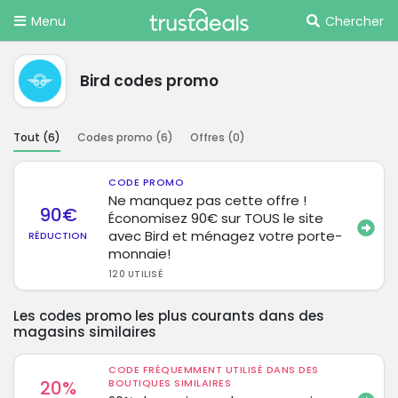
Menu
Chercher
Bird codes promo
Tout (
6
)
Codes promo (
6
)
Offres (
0
)
CODE PROMO
Ne manquez pas cette offre !
90€
Économisez 90€ sur TOUS le site
avec Bird et ménagez votre porte-
RÉDUCTION
monnaie!
120 UTILISÉ
Les codes promo les plus courants dans des
magasins similaires
CODE FRÉQUEMMENT UTILISÉ DANS DES
20%
BOUTIQUES SIMILAIRES