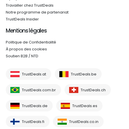
Travailler chez TrustDeals
Notre programme de partenariat
TrustDeals Insider
Mentions légales
Politique de Confidentialité
À propos des cookies
Soutien B2B / NTD
TrustDeals.at
TrustDeals.be
TrustDeals.com.br
TrustDeals.ch
TrustDeals.de
TrustDeals.es
TrustDeals.fi
TrustDeals.co.in