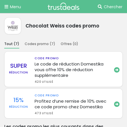
Menu
Chercher
Chocolat Weiss codes promo
Tout (
7
)
Codes promo (
7
)
Offres (
0
)
CODE PROMO
Le code de réduction Domestika
SUPER
vous offre 10% de réduction
RÉDUCTION
supplémentaire
420 UTILISÉ
CODE PROMO
15%
Profitez d’une remise de 10% avec
ce code promo chez Domestika
RÉDUCTION
473 UTILISÉ
Les codes promo les plus courants dans des