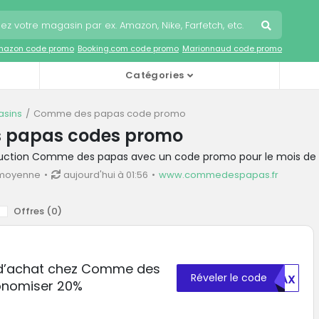
mazon code promo
Booking.com code promo
Marionnaud code promo
Catégories
sins
Comme des papas code promo
 papas codes promo
duction Comme des papas avec un code promo pour le mois de
 moyenne
aujourd'hui à 01:56
www.commedespapas.fr
Offres (
0
)
n d’achat chez Comme des
Réveler le code
MDAX
onomiser 20%