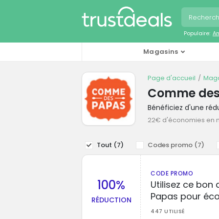
Populaire:
A
Magasins
Page d'accueil
Maga
Comme des
Bénéficiez d'une ré
22€ d'économies en
Tout (
7
)
Codes promo (
7
)
CODE PROMO
100%
Utilisez ce bo
Papas pour éc
RÉDUCTION
447 UTILISÉ