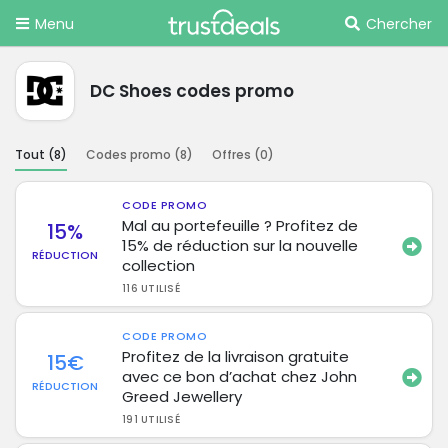
Menu
Chercher
DC Shoes codes promo
Tout (
8
)
Codes promo (
8
)
Offres (
0
)
CODE PROMO
Mal au portefeuille ? Profitez de
15%
15% de réduction sur la nouvelle
RÉDUCTION
collection
116 UTILISÉ
CODE PROMO
Profitez de la livraison gratuite
15€
avec ce bon d’achat chez John
RÉDUCTION
Greed Jewellery
191 UTILISÉ