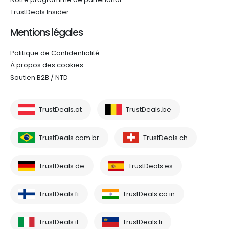
TrustDeals Insider
Mentions légales
Politique de Confidentialité
À propos des cookies
Soutien B2B / NTD
TrustDeals.at
TrustDeals.be
TrustDeals.com.br
TrustDeals.ch
TrustDeals.de
TrustDeals.es
TrustDeals.fi
TrustDeals.co.in
TrustDeals.it
TrustDeals.li