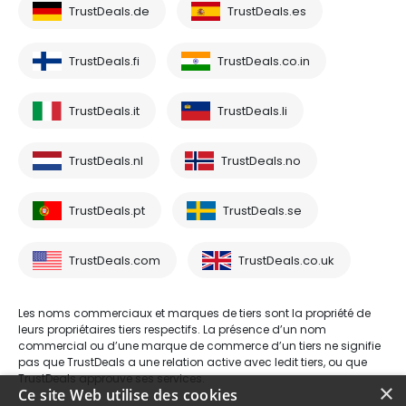
TrustDeals.de
TrustDeals.es
TrustDeals.fi
TrustDeals.co.in
TrustDeals.it
TrustDeals.li
TrustDeals.nl
TrustDeals.no
TrustDeals.pt
TrustDeals.se
TrustDeals.com
TrustDeals.co.uk
Les noms commerciaux et marques de tiers sont la propriété de
leurs propriétaires tiers respectifs. La présence d’un nom
commercial ou d’une marque de commerce d’un tiers ne signifie
pas que TrustDeals a une relation active avec ledit tiers, ou que
TrustDeals approuve ses services.
×
Ce site Web utilise des cookies