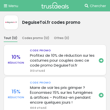
Menu
Chercher
DeguiseToi.fr codes promo
Tout (
12
)
Codes promo (
12
)
Offres (
0
)
CODE PROMO
Profitez de 10% de réduction sur les
10%
costumes pour couples avec ce
RÉDUCTION
code promo DeguiseToi.fr
313 UTILISÉ
CODE PROMO
Marre de voir les prix grimper ?
15%
Économisez 15% sur les fumigènes
& artifices – Profitez-en pendant
RÉDUCTION
encore quelques jours !
444 UTILISÉ