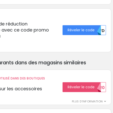
 de réduction
e avec ce code promo
Réveler le code
UKFD
a
rants dans des magasins similaires
TILISÉ DANS DES BOUTIQUES
Réveler le code
BIENVENUE20
ur les accessoires
PLUS D'INFORMATION