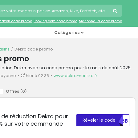
mazon code promo
Booking.com code promo
Marionnaud code promo
Catégories
sins
Dekra code promo
s promo
duction Dekra avec un code promo pour le mois de août 2026
moyenne
hier à 02:35
www.dekra-norisko.fr
Offres (
0
)
e de réduction Dekra pour
Réveler le code
WK5B
% sur votre commande