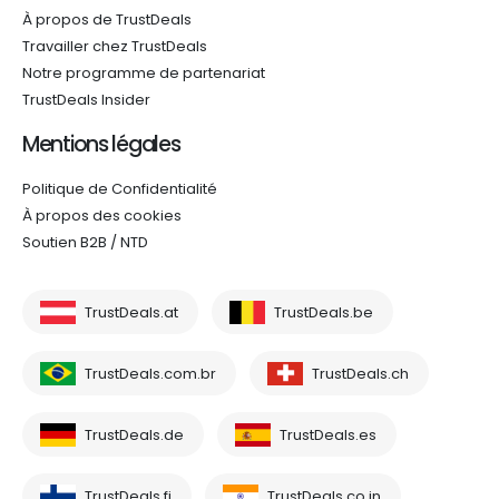
À propos de TrustDeals
Travailler chez TrustDeals
Notre programme de partenariat
TrustDeals Insider
Mentions légales
Politique de Confidentialité
À propos des cookies
Soutien B2B / NTD
TrustDeals.at
TrustDeals.be
TrustDeals.com.br
TrustDeals.ch
TrustDeals.de
TrustDeals.es
TrustDeals.fi
TrustDeals.co.in