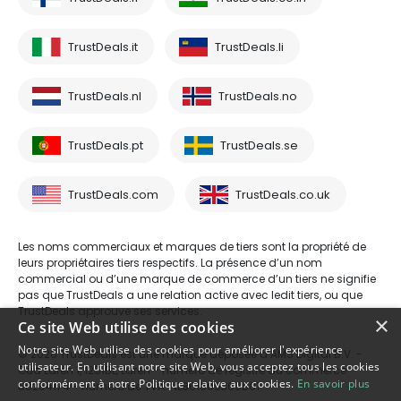
TrustDeals.it
TrustDeals.li
TrustDeals.nl
TrustDeals.no
TrustDeals.pt
TrustDeals.se
TrustDeals.com
TrustDeals.co.uk
Les noms commerciaux et marques de tiers sont la propriété de
leurs propriétaires tiers respectifs. La présence d’un nom
commercial ou d’une marque de commerce d’un tiers ne signifie
pas que TrustDeals a une relation active avec ledit tiers, ou que
TrustDeals approuve ses services.
×
Ce site Web utilise des cookies
Notre site Web utilise des cookies pour améliorer l'expérience
© 2026 TrustDeals est une marque déposée d’AMS Digital B.V. -
utilisateur. En utilisant notre site Web, vous acceptez tous les cookies
Oud Laren 1, 1251BL, Laren - numéro de registre du commerce
conformément à notre Politique relative aux cookies.
En savoir plus
80264174 - numéro de TVA: NL861609360B01