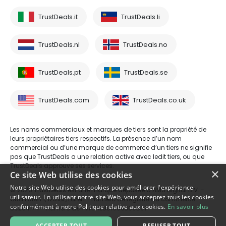
TrustDeals.it
TrustDeals.li
TrustDeals.nl
TrustDeals.no
TrustDeals.pt
TrustDeals.se
TrustDeals.com
TrustDeals.co.uk
Les noms commerciaux et marques de tiers sont la propriété de
leurs propriétaires tiers respectifs. La présence d’un nom
commercial ou d’une marque de commerce d’un tiers ne signifie
pas que TrustDeals a une relation active avec ledit tiers, ou que
TrustDeals approuve ses services.
×
Ce site Web utilise des cookies
Notre site Web utilise des cookies pour améliorer l'expérience
© 2026 TrustDeals est une marque déposée d’AMS Digital B.V. -
utilisateur. En utilisant notre site Web, vous acceptez tous les cookies
Oud Laren 1, 1251BL, Laren - numéro de registre du commerce
conformément à notre Politique relative aux cookies.
En savoir plus
80264174 - numéro de TVA: NL861609360B01
ACCEPTER TOUT
REFUSER TOUT