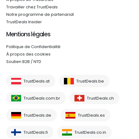
Travailler chez TrustDeals
Notre programme de partenariat
TrustDeals Insider
Mentions légales
Politique de Confidentialité
À propos des cookies
Soutien B2B / NTD
TrustDeals.at
TrustDeals.be
TrustDeals.com.br
TrustDeals.ch
TrustDeals.de
TrustDeals.es
TrustDeals.fi
TrustDeals.co.in