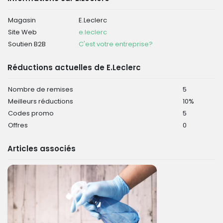
Magasin
E.Leclerc
Site Web
e.leclerc
Soutien B2B
C'est votre entreprise?
Réductions actuelles de E.Leclerc
Nombre de remises
5
Meilleurs réductions
10%
Codes promo
5
Offres
0
Articles associés