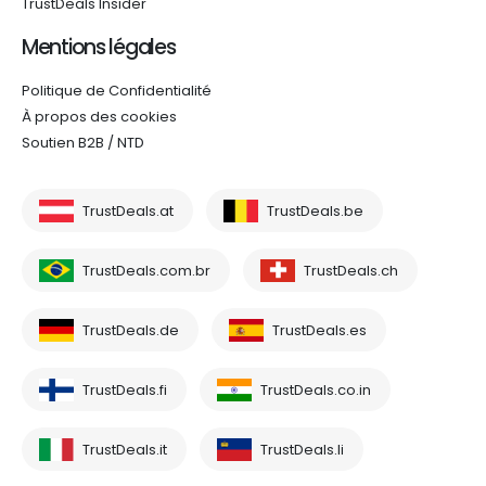
TrustDeals Insider
Mentions légales
Politique de Confidentialité
À propos des cookies
Soutien B2B / NTD
TrustDeals.at
TrustDeals.be
TrustDeals.com.br
TrustDeals.ch
TrustDeals.de
TrustDeals.es
TrustDeals.fi
TrustDeals.co.in
TrustDeals.it
TrustDeals.li