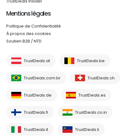
TrustDeals Insider
Mentions légales
Politique de Confidentialité
À propos des cookies
Soutien B2B / NTD
TrustDeals.at
TrustDeals.be
TrustDeals.com.br
TrustDeals.ch
TrustDeals.de
TrustDeals.es
TrustDeals.fi
TrustDeals.co.in
TrustDeals.it
TrustDeals.li