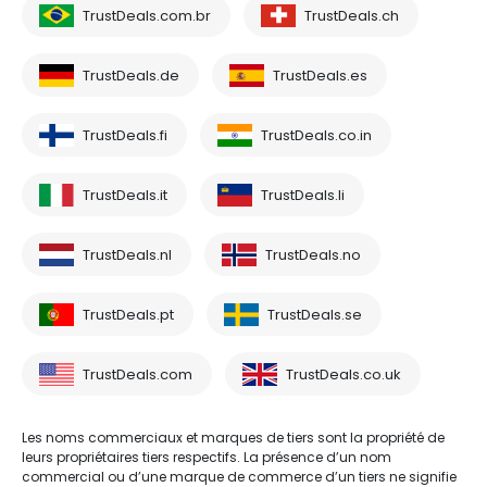
TrustDeals.com.br
TrustDeals.ch
TrustDeals.de
TrustDeals.es
TrustDeals.fi
TrustDeals.co.in
TrustDeals.it
TrustDeals.li
TrustDeals.nl
TrustDeals.no
TrustDeals.pt
TrustDeals.se
TrustDeals.com
TrustDeals.co.uk
Les noms commerciaux et marques de tiers sont la propriété de
leurs propriétaires tiers respectifs. La présence d’un nom
commercial ou d’une marque de commerce d’un tiers ne signifie