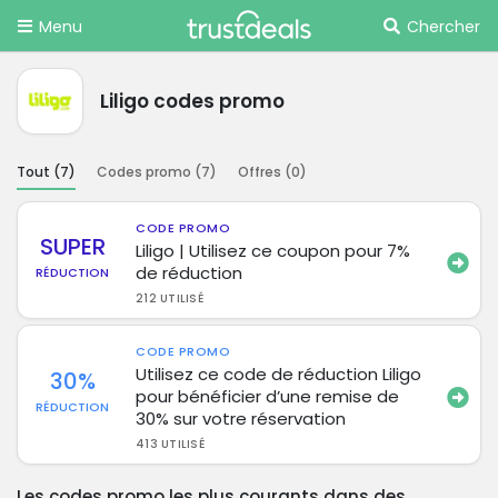
Menu
Chercher
Liligo codes promo
Tout (
7
)
Codes promo (
7
)
Offres (
0
)
CODE PROMO
SUPER
Liligo | Utilisez ce coupon pour 7%
de réduction
RÉDUCTION
212 UTILISÉ
CODE PROMO
Utilisez ce code de réduction Liligo
30%
pour bénéficier d’une remise de
RÉDUCTION
30% sur votre réservation
413 UTILISÉ
Les codes promo les plus courants dans des