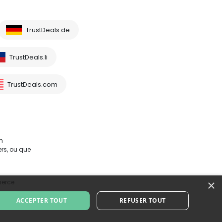
TrustDeals.de
TrustDeals.li
TrustDeals.com
m
rs, ou que
×
merce
ACCEPTER TOUT
REFUSER TOUT