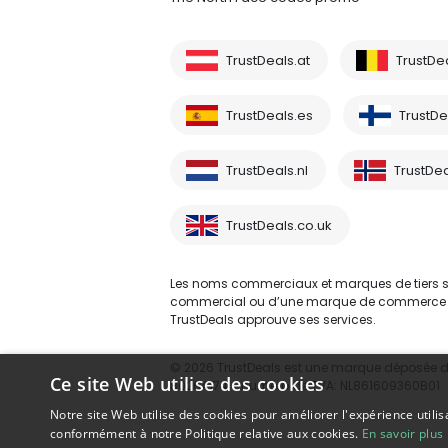
TrustDeals.at
TrustDe
TrustDeals.es
TrustDea
TrustDeals.nl
TrustDea
TrustDeals.co.uk
Les noms commerciaux et marques de tiers sont
commercial ou d’une marque de commerce d’un 
TrustDeals approuve ses services.
© 2026 TrustDeals est une marque déposée d’A
Ce site Web utilise des cookies
80264174 - numéro de TVA: NL861609360B01
Notre site Web utilise des cookies pour améliorer l'expérience utilis
conformément à notre Politique relative aux cookies.
En savoir plus