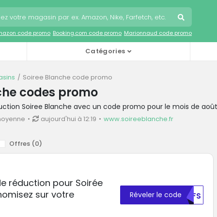
mazon code promo
Booking.com code promo
Marionnaud code promo
Catégories
sins
Soiree Blanche code promo
nche codes promo
duction Soiree Blanche avec un code promo pour le mois de aoû
moyenne
aujourd'hui à 12:19
www.soireeblanche.fr
Offres (
0
)
de réduction pour Soirée
nomisez sur votre
Réveler le code
DHFS