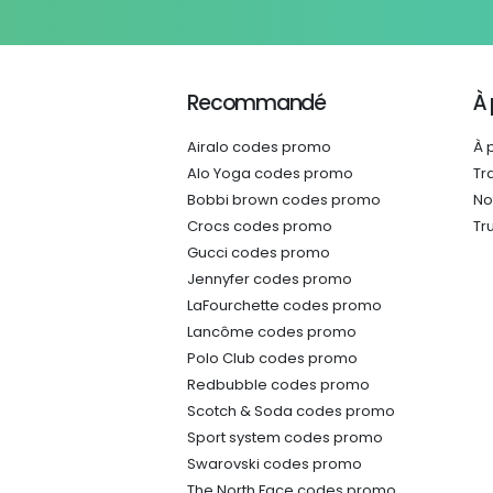
Recommandé
À
Airalo codes promo
À 
Alo Yoga codes promo
Tr
Bobbi brown codes promo
No
Crocs codes promo
Tr
Gucci codes promo
Jennyfer codes promo
LaFourchette codes promo
Lancôme codes promo
Polo Club codes promo
Redbubble codes promo
Scotch & Soda codes promo
Sport system codes promo
Swarovski codes promo
The North Face codes promo