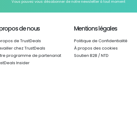
Vous pouvez vous désabonner de notre newsletter à tout moment
 propos de nous
Mentions légales
propos de TrustDeals
Politique de Confidentialité
availler chez TrustDeals
À propos des cookies
tre programme de partenariat
Soutien B2B / NTD
ustDeals Insider