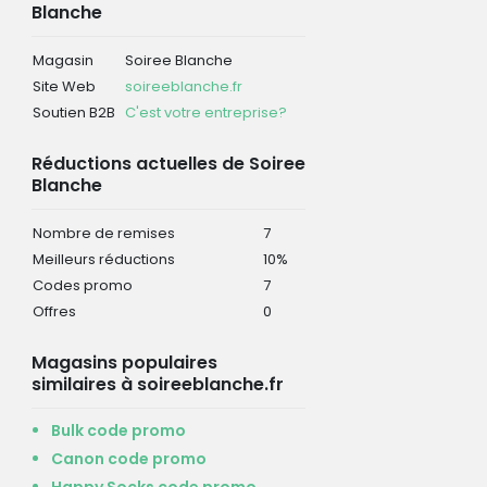
Blanche
Magasin
Soiree Blanche
Site Web
soireeblanche.fr
Soutien B2B
C'est votre entreprise?
Réductions actuelles de Soiree
Blanche
Nombre de remises
7
Meilleurs réductions
10%
Codes promo
7
Offres
0
Magasins populaires
similaires à soireeblanche.fr
Bulk code promo
Canon code promo
Happy Socks code promo