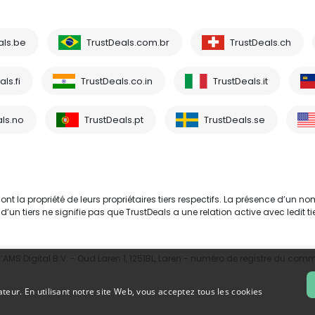
als.be
TrustDeals.com.br
TrustDeals.ch
ls.fi
TrustDeals.co.in
TrustDeals.it
ls.no
TrustDeals.pt
TrustDeals.se
 la propriété de leurs propriétaires tiers respectifs. La présence d’un no
tiers ne signifie pas que TrustDeals a une relation active avec ledit tie
MS Digital B.V. - Oud Laren 1, 1251BL, Laren - numéro de registre du com
ateur. En utilisant notre site Web, vous acceptez tous les cookies