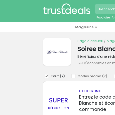
Populaire:
A
Magasins
Page d'accueil
Maga
Soiree Bla
Bénéficiez d'une ré
17€ d'économies en 
Tout (
7
)
Codes promo (
7
)
CODE PROMO
Entrez le code 
SUPER
Blanche et éco
RÉDUCTION
commande