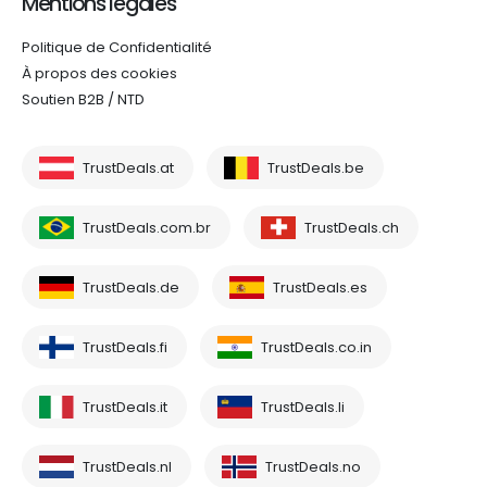
Mentions légales
Politique de Confidentialité
À propos des cookies
Soutien B2B / NTD
TrustDeals.at
TrustDeals.be
TrustDeals.com.br
TrustDeals.ch
TrustDeals.de
TrustDeals.es
TrustDeals.fi
TrustDeals.co.in
TrustDeals.it
TrustDeals.li
TrustDeals.nl
TrustDeals.no