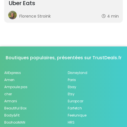
Uber Eats
Florence Stroink
4 min
Boutiques populaires, présentées sur TrustDeals.fr
AliExpress
Disneyland
Amen
Paris
Ampoule pas
Ebay
cher
Etsy
Armani
Europcar
Beautiful Box
Farfetch
Body&Fit
Feelunique
BoohooMAN
HRS