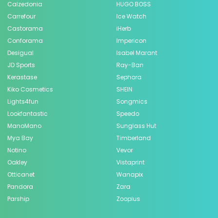
Calzedonia
HUGO BOSS
Carrefour
Ice Watch
Castorama
iHerb
Conforama
Impericon
Desigual
Isabel Marant
JD Sports
Ray-Ban
Kerastase
Sephora
Kiko Cosmetics
SHEIN
Lights4fun
Songmics
Lookfantastic
Speedo
ManoMano
Sunglass Hut
Mya Bay
Timberland
Notino
Vevor
Oakley
Vistaprint
Otticanet
Wanapix
Pandora
Zara
Parship
Zooplus