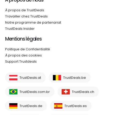
À propos de TrustDeals
Travailler chez TrustDeals
Notre programme de partenariat
TrustDeals Insider
Mentions légales
Politique de Confidentialité
À propos des cookies
Support Trustdeals
TrustDeals.at
TrustDeals.be
TrustDeals.com.br
TrustDeals.ch
TrustDeals.de
TrustDeals.es