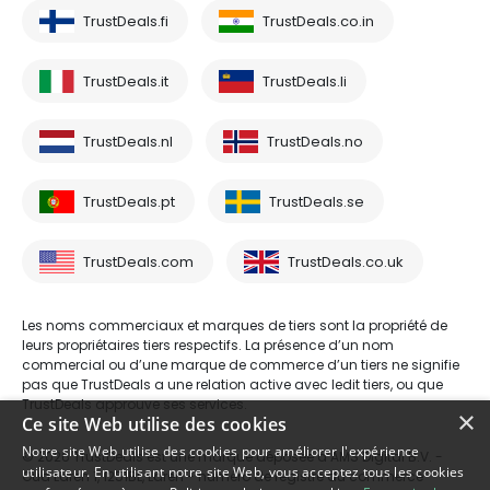
TrustDeals.fi
TrustDeals.co.in
TrustDeals.it
TrustDeals.li
TrustDeals.nl
TrustDeals.no
TrustDeals.pt
TrustDeals.se
TrustDeals.com
TrustDeals.co.uk
Les noms commerciaux et marques de tiers sont la propriété de
leurs propriétaires tiers respectifs. La présence d’un nom
commercial ou d’une marque de commerce d’un tiers ne signifie
pas que TrustDeals a une relation active avec ledit tiers, ou que
TrustDeals approuve ses services.
×
Ce site Web utilise des cookies
Notre site Web utilise des cookies pour améliorer l'expérience
© 2026 TrustDeals est une marque déposée d’AMS Digital B.V. -
utilisateur. En utilisant notre site Web, vous acceptez tous les cookies
Oud Laren 1, 1251BL, Laren - numéro de registre du commerce