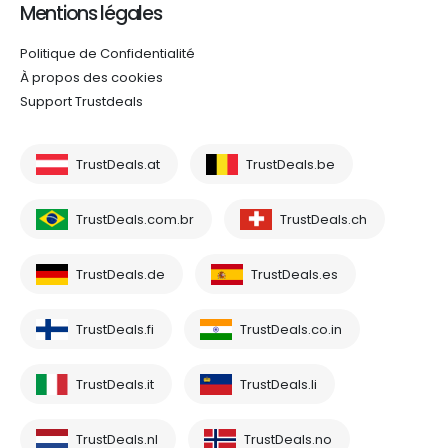
Mentions légales
Politique de Confidentialité
À propos des cookies
Support Trustdeals
TrustDeals.at
TrustDeals.be
TrustDeals.com.br
TrustDeals.ch
TrustDeals.de
TrustDeals.es
TrustDeals.fi
TrustDeals.co.in
TrustDeals.it
TrustDeals.li
TrustDeals.nl
TrustDeals.no