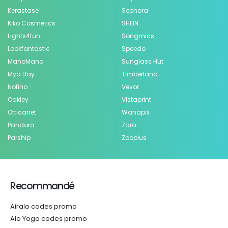
Kerastase
Sephora
Kiko Cosmetics
SHEIN
Lights4fun
Songmics
Lookfantastic
Speedo
ManoMano
Sunglass Hut
Mya Bay
Timberland
Notino
Vevor
Oakley
Vistaprint
Otticanet
Wanapix
Pandora
Zara
Parship
Zooplus
Recommandé
Airalo codes promo
Alo Yoga codes promo