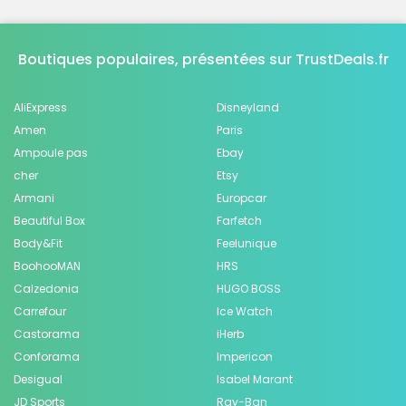
Boutiques populaires, présentées sur TrustDeals.fr
AliExpress
Disneyland
Amen
Paris
Ampoule pas
Ebay
cher
Etsy
Armani
Europcar
Beautiful Box
Farfetch
Body&Fit
Feelunique
BoohooMAN
HRS
Calzedonia
HUGO BOSS
Carrefour
Ice Watch
Castorama
iHerb
Conforama
Impericon
Desigual
Isabel Marant
JD Sports
Ray-Ban