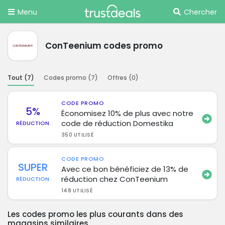
Menu
Chercher
ConTeenium codes promo
Tout (
7
)
Codes promo (
7
)
Offres (
0
)
CODE PROMO
5%
Économisez 10% de plus avec notre
code de réduction Domestika
RÉDUCTION
350 UTILISÉ
CODE PROMO
SUPER
Avec ce bon bénéficiez de 13% de
réduction chez ConTeenium
RÉDUCTION
148 UTILISÉ
Les codes promo les plus courants dans des
magasins similaires