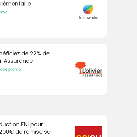
plémentaire
romo
néficiez de 22% de
ier Assurance
 code promo
duction ENI pour
 200€ de remise sur