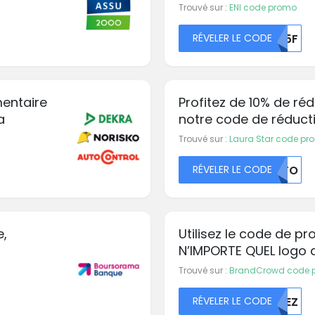
votre commande
Trouvé sur :
ENI code promo
RÉVELER LE CODE
QU5F
mentaire
Profitez de 10% de réd
a
notre code de réduct
Trouvé sur :
Laura Star code pr
RÉVELER LE CODE
NTFO
e,
Utilisez le code de p
N’IMPORTE QUEL logo 
seulement €150
Trouvé sur :
BrandCrowd code 
RÉVELER LE CODE
MUEZ