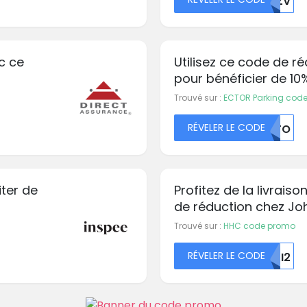
REZV
c ce
Utilisez ce code de r
pour bénéficier de 10
votre réservation
Trouvé sur :
ECTOR Parking cod
RÉVELER LE CODE
MDFO
iter de
Profitez de la livrais
de réduction chez Jo
Trouvé sur :
HHC code promo
RÉVELER LE CODE
RKI2