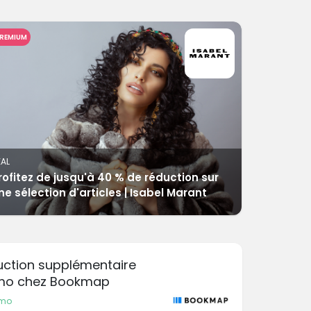
REMIUM
EAL
rofitez de jusqu'à 40 % de réduction sur
ne sélection d'articles | Isabel Marant
duction supplémentaire
omo chez Bookmap
omo