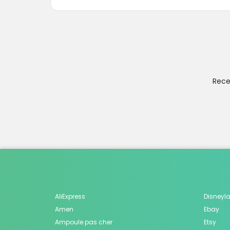
Rece
AliExpress
Disneyla
Amen
Ebay
Ampoule pas cher
Etsy