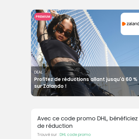
PREMIUM
DEAL
Profitez de réductions allant jusqu'à 60 %
sur Zalando !
Avec ce code promo DHL, bénéficiez
de réduction
Trouvé sur :
DHL code promo