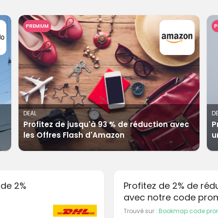
PREMIUM
P
DEAL
D
Profitez de jusqu'à 93 % de réduction avec
P
les Offres Flash d'Amazon
u
 de 2%
Profitez de 2% de ré
avec notre code pr
Trouvé sur :
Bookmap code pr