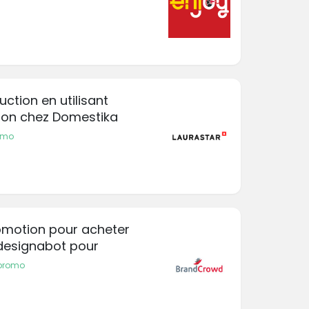
uction en utilisant
ion chez Domestika
omo
romotion pour acheter
designabot pour
promo