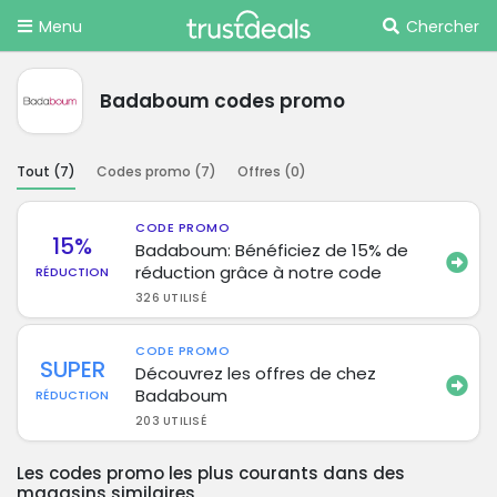
Menu
Chercher
Badaboum codes promo
Tout (
7
)
Codes promo (
7
)
Offres (
0
)
CODE PROMO
15%
Badaboum: Bénéficiez de 15% de
réduction grâce à notre code
RÉDUCTION
326 UTILISÉ
CODE PROMO
SUPER
Découvrez les offres de chez
Badaboum
RÉDUCTION
203 UTILISÉ
Les codes promo les plus courants dans des
magasins similaires