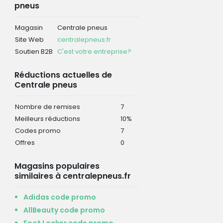
pneus
Magasin
Centrale pneus
Site Web
centralepneus.fr
Soutien B2B
C'est votre entreprise?
Réductions actuelles de
Centrale pneus
Nombre de remises
7
Meilleurs réductions
10%
Codes promo
7
Offres
0
Magasins populaires
similaires à centralepneus.fr
Adidas code promo
AllBeauty code promo
Foot Locker code promo