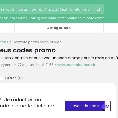
mazon code promo
Booking.com code promo
Marionnaud code promo
Catégories
sins
Centrale pneus code promo
neus codes promo
duction Centrale pneus avec un code promo pour le mois de aoû
moyenne
aujourd'hui à 01:56
www.centralepneus.fr
Offres (
0
)
% de réduction en
 code promotionnel chez
Réveler le code
YTHM