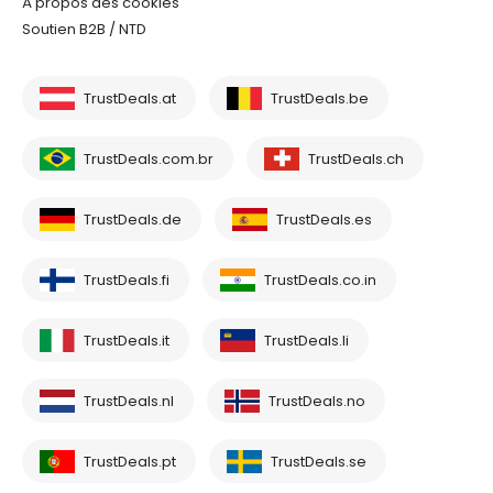
À propos des cookies
Soutien B2B / NTD
TrustDeals.at
TrustDeals.be
TrustDeals.com.br
TrustDeals.ch
TrustDeals.de
TrustDeals.es
TrustDeals.fi
TrustDeals.co.in
TrustDeals.it
TrustDeals.li
TrustDeals.nl
TrustDeals.no
TrustDeals.pt
TrustDeals.se