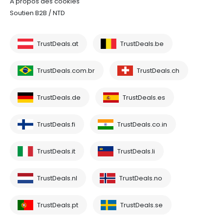
À propos des cookies
Soutien B2B / NTD
TrustDeals.at
TrustDeals.be
TrustDeals.com.br
TrustDeals.ch
TrustDeals.de
TrustDeals.es
TrustDeals.fi
TrustDeals.co.in
TrustDeals.it
TrustDeals.li
TrustDeals.nl
TrustDeals.no
TrustDeals.pt
TrustDeals.se