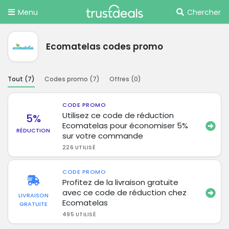
Menu
Chercher
Ecomatelas codes promo
Tout (
7
)
Codes promo (
7
)
Offres (
0
)
CODE PROMO
Utilisez ce code de réduction
5%
Ecomatelas pour économiser 5%
RÉDUCTION
sur votre commande
226 UTILISÉ
CODE PROMO
Profitez de la livraison gratuite
avec ce code de réduction chez
LIVRAISON
Ecomatelas
GRATUITE
495 UTILISÉ